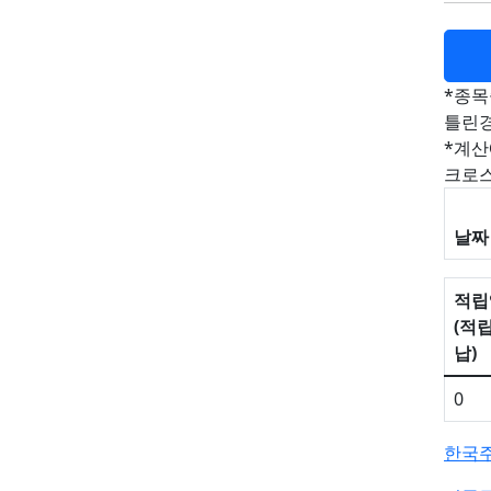
*종목
틀린경
*계산
크로스
날짜
적립
(적
납)
0
한국주