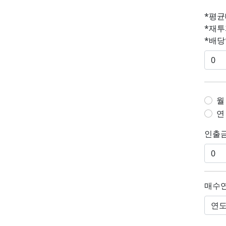
*평균
*재투
*배당
월
연
인출금
매수