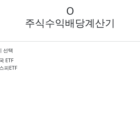
O
주식수익배당계산기
시 선택
국 ETF
스피ETF