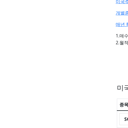
미국
개별종
매년 
1.매
2.월
미국
종