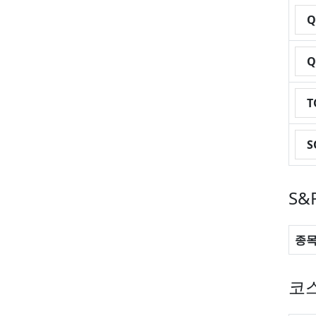
S&
종
코