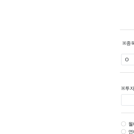
※종
※투자
월
연