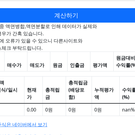
중 액면병합,액면분할로 인해 데이터가 실제와
우가 간혹 있습니다.
에 오류가 있을 수 있으니 다른사이트와
체크 부탁드립니다.
원금대
매수가
매도가
원금
인출금
평가액
수익률(%
액
총적립금
립식/일시
현재
총적립
(배당포
누적평가
수익
가
금
함)
액
(%)
0.00
0원
0원
0원
nan%
식은 네이버에서 보기