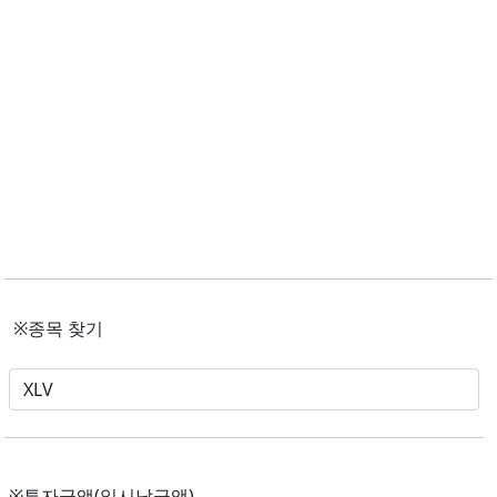
※종목 찾기
※투자금액(일시납금액)