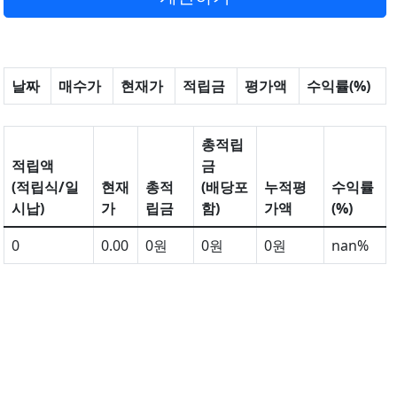
날짜
매수가
현재가
적립금
평가액
수익률(%)
총적립
적립액
금
(적립식/일
현재
총적
(배당포
누적평
수익률
시납)
가
립금
함)
가액
(%)
0
0.00
0원
0원
0원
nan%