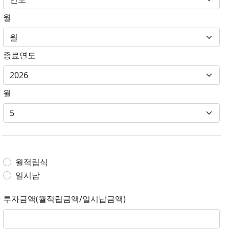
월
종료연도
월
월적립식
일시납
투자금액(월적립금액/일시납금액)