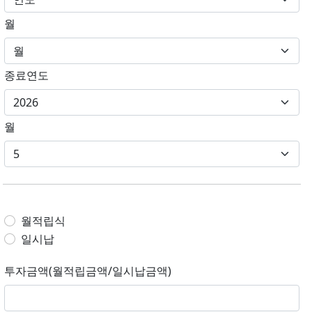
월
종료연도
월
월적립식
일시납
투자금액(월적립금액/일시납금액)