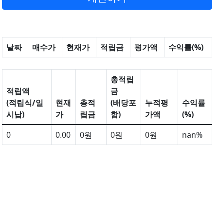
날짜
매수가
현재가
적립금
평가액
수익률(%)
총적립
적립액
금
(적립식/일
현재
총적
(배당포
누적평
수익률
시납)
가
립금
함)
가액
(%)
0
0.00
0원
0원
0원
nan%