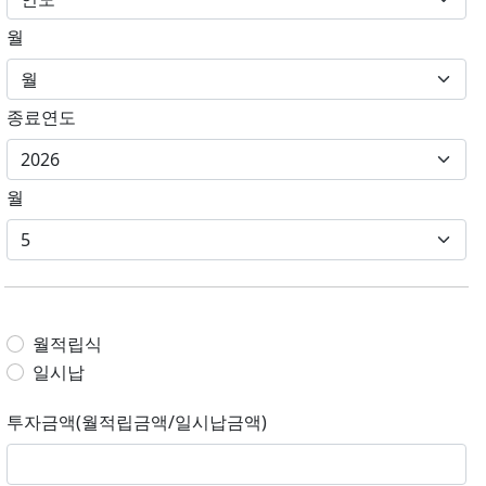
월
종료연도
월
월적립식
일시납
투자금액(월적립금액/일시납금액)