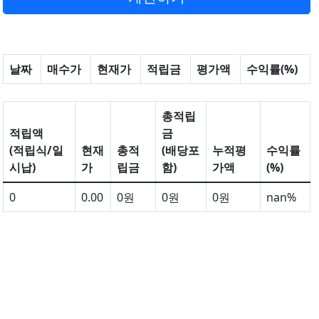
날짜
매수가
현재가
적립금
평가액
수익률(%)
총적립
적립액
금
(적립식/일
현재
총적
(배당포
누적평
수익률
시납)
가
립금
함)
가액
(%)
0
0.00
0원
0원
0원
nan%